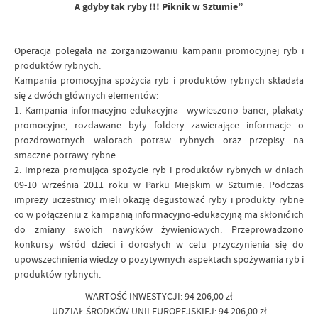
A gdyby tak ryby !!! Piknik w Sztumie”
Operacja polegała na zorganizowaniu kampanii promocyjnej ryb i
produktów rybnych.
Kampania promocyjna spożycia ryb i produktów rybnych składała
się z dwóch głównych elementów:
1. Kampania informacyjno-edukacyjna –wywieszono baner, plakaty
promocyjne, rozdawane były foldery zawierające informacje o
prozdrowotnych walorach potraw rybnych oraz przepisy na
smaczne potrawy rybne.
2. Impreza promująca spożycie ryb i produktów rybnych w dniach
09-10 września 2011 roku w Parku Miejskim w Sztumie. Podczas
imprezy uczestnicy mieli okazję degustować ryby i produkty rybne
co w połączeniu z kampanią informacyjno-edukacyjną ma skłonić ich
do zmiany swoich nawyków żywieniowych. Przeprowadzono
konkursy wśród dzieci i dorosłych w celu przyczynienia się do
upowszechnienia wiedzy o pozytywnych aspektach spożywania ryb i
produktów rybnych.
WARTOŚĆ INWESTYCJI: 94 206,00 zł
UDZIAŁ ŚRODKÓW UNII EUROPEJSKIEJ: 94 206,00 zł