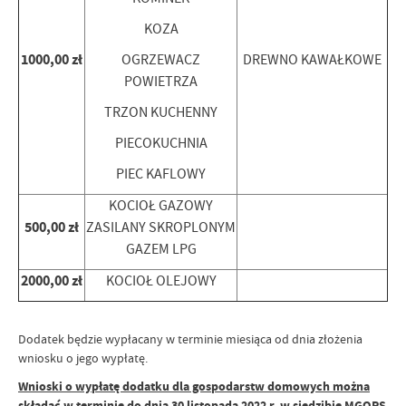
KOZA
1000,00 zł
OGRZEWACZ
DREWNO KAWAŁKOWE
POWIETRZA
TRZON KUCHENNY
PIECOKUCHNIA
PIEC KAFLOWY
KOCIOŁ GAZOWY
500,00 zł
ZASILANY SKROPLONYM
GAZEM LPG
2000,00 zł
KOCIOŁ OLEJOWY
Dodatek będzie wypłacany w terminie miesiąca od dnia złożenia
wniosku o jego wypłatę.
Wnioski o wypłatę dodatku dla gospodarstw domowych można
składać w terminie do dnia 30 listopada 2022 r. w siedzibie MGOPS