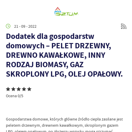
21 - 09 - 2022
Dodatek dla gospodarstw
domowych – PELET DRZEWNY,
DREWNO KAWAŁKOWE, INNY
RODZAJ BIOMASY, GAZ
SKROPLONY LPG, OLEJ OPAŁOWY.
Ocena 0/5
Gospodarstwa domowe, których główne źródło ciepła zasilane jest
peletem drzewnym, drewnem kawałkowym, skroplonym gazem
LPG, olejem opałowym, po złożeniu wniosku mogą otrzymać