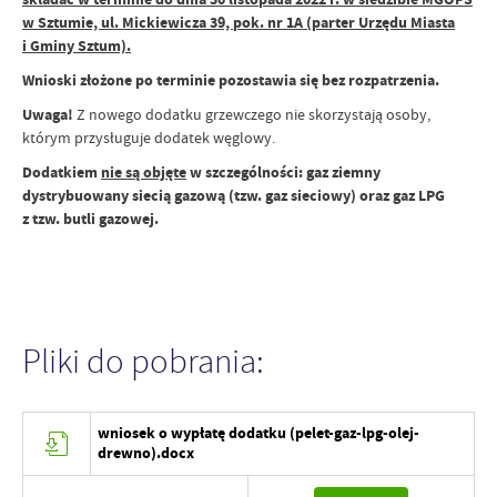
w Sztumie, ul. Mickiewicza 39, pok. nr 1A (parter Urzędu Miasta
i Gminy Sztum).
Wnioski złożone po terminie pozostawia się bez rozpatrzenia.
Uwaga!
Z nowego dodatku grzewczego nie skorzystają osoby,
którym przysługuje dodatek węglowy.
Dodatkiem
nie są objęte
w szczególności: gaz ziemny
dystrybuowany siecią gazową (tzw. gaz sieciowy) oraz gaz LPG
z tzw. butli gazowej.
Pliki do pobrania:
wniosek o wypłatę dodatku (pelet-gaz-lpg-olej-
drewno).docx