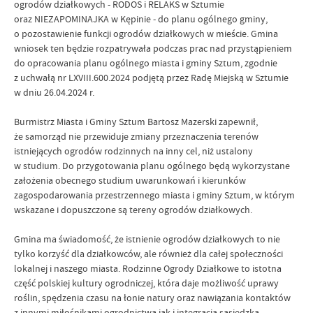
ogrodów działkowych - RODOS i RELAKS w Sztumie
oraz NIEZAPOMINAJKA w Kępinie - do planu ogólnego gminy,
o pozostawienie funkcji ogrodów działkowych w mieście. Gmina
wniosek ten będzie rozpatrywała podczas prac nad przystąpieniem
do opracowania planu ogólnego miasta i gminy Sztum, zgodnie
z uchwałą nr LXVIII.600.2024 podjętą przez Radę Miejską w Sztumie
w dniu 26.04.2024 r.
Burmistrz Miasta i Gminy Sztum Bartosz Mazerski zapewnił,
że samorząd nie przewiduje zmiany przeznaczenia terenów
istniejących ogrodów rodzinnych na inny cel, niż ustalony
w studium. Do przygotowania planu ogólnego będą wykorzystane
założenia obecnego studium uwarunkowań i kierunków
zagospodarowania przestrzennego miasta i gminy Sztum, w którym
wskazane i dopuszczone są tereny ogrodów działkowych.
Gmina ma świadomość, że istnienie ogrodów działkowych to nie
tylko korzyść dla działkowców, ale również dla całej społeczności
lokalnej i naszego miasta. Rodzinne Ogrody Działkowe to istotna
część polskiej kultury ogrodniczej, która daje możliwość uprawy
roślin, spędzenia czasu na łonie natury oraz nawiązania kontaktów
z innymi miłośnikami ogrodnictwa jak i integracja sąsiedzka