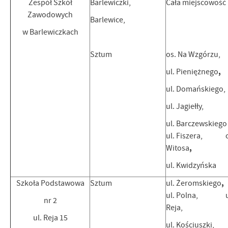
Zespół Szkół
Barlewiczki,
Cała miejscowość
Zawodowych
Barlewice,
w Barlewiczkach
Sztum
os. Na Wzgórzu,
,
ul. Pieniężnego
ul. Domańskiego,
ul. Jagiełły,
ul. Barczewskie
ul. Fiszera, o
,
Witosa
ul. Kwidzyńska
,
Szkoła Podstawowa
Sztum
ul. Żeromskiego
ul. Polna, u
nr 2
Reja,
ul. Reja 15
ul. Kościuszki,