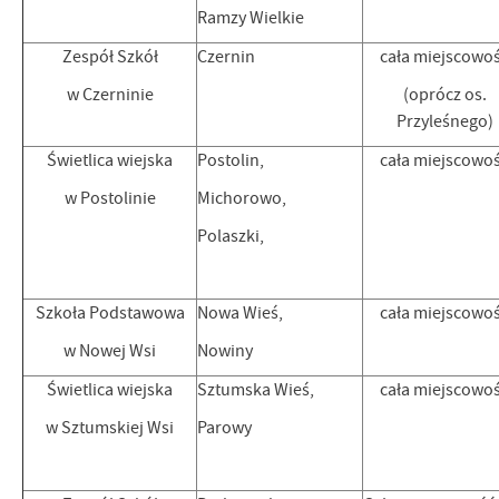
Ramzy Wielkie
Zespół Szkół
Czernin
cała miejscowo
w Czerninie
(oprócz os.
Przyleśnego)
Świetlica wiejska
Postolin,
cała miejscowo
w Postolinie
Michorowo,
Polaszki,
Szkoła Podstawowa
Nowa Wieś,
cała miejscowo
w Nowej Wsi
Nowiny
Świetlica wiejska
Sztumska Wieś,
cała miejscowo
w Sztumskiej Wsi
Parowy