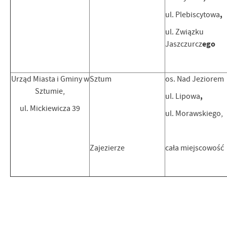
,
ul. Plebiscytowa
ul. Związku
ego
Jaszczurcz
Urząd Miasta i Gminy w
Sztum
os. Nad Jeziorem
Sztumie,
,
ul. Lipowa
ul. Mickiewicza 39
ul. Morawskiego,
Zajezierze
cała miejscowość