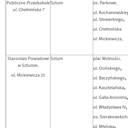
Publiczne
Przedszkole
Sztum
os. Parkowe,
ul. Chełmińska 7
ul. Kochanowskie
,
ul. Słowackiego
ul. Chełmińska
ul. Mickiewicza,
Starostwo Powiatowe
Sztum
plac Wolności,
w Sztumie,
,
ul. Osińskiego
ul. Mickiewicza 31
,
ul. Baczyńskiego
,
ul. Kasztelańska
ul. Galla Anonima
,
ul. Władysława IV
os. Sierakowskich
,
ul. Młyńska