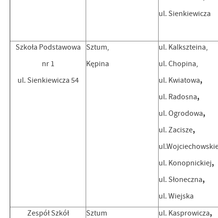
ul. Sienkiewicza
Szkoła Podstawowa
Sztum,
ul. Kalkszteina,
nr 1
Kępina
ul. Chopina,
,
ul. Sienkiewicza 54
ul. Kwiatowa
,
ul. Radosna
,
ul. Ogrodowa
,
ul. Zacisze
ul.Wojciechowski
,
ul. Konopnickiej
,
ul. Słoneczna
ul. Wiejska
,
Zespół Szkół
Sztum
ul. Kasprowicza