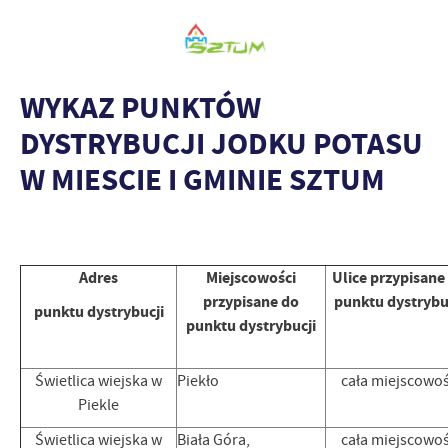
WYKAZ PUNKTÓW
DYSTRYBUCJI JODKU POTASU
W MIESCIE I GMINIE SZTUM
Adres
Miejscowości
Ulice przypisane
przypisane do
punktu dystrybu
punktu dystrybucji
punktu dystrybucji
Świetlica wiejska w
Piekło
cała miejscowo
Piekle
Świetlica wiejska w
Biała Góra,
cała miejscowo