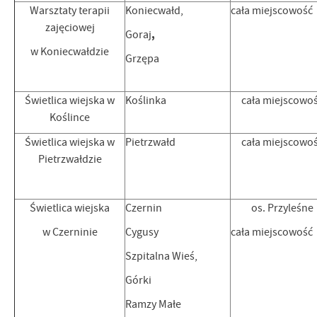
Warsztaty terapii
Koniecwałd,
cała miejscowość
zajęciowej
,
Goraj
w Koniecwałdzie
Grzępa
Świetlica wiejska w
Koślinka
cała miejscowo
Koślince
Świetlica wiejska w
Pietrzwałd
cała miejscowo
Pietrzwałdzie
Świetlica wiejska
Czernin
os. Przyleśne
w Czerninie
Cygusy
cała miejscowość
Szpitalna Wieś,
Górki
Ramzy Małe