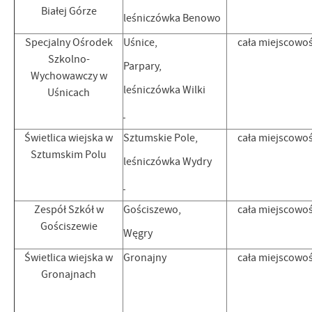
Białej Górze
leśniczówka Benowo
Specjalny Ośrodek
Uśnice,
cała miejscowo
Szkolno-
Parpary,
Wychowawczy w
leśniczówka Wilki
Uśnicach
Świetlica wiejska w
Sztumskie Pole,
cała miejscowo
Sztumskim Polu
leśniczówka Wydry
Zespół Szkół w
Gościszewo,
cała miejscowo
Gościszewie
Węgry
Świetlica wiejska w
Gronajny
cała miejscowo
Gronajnach