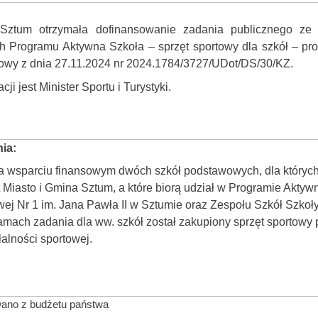
Sztum otrzymała dofinansowanie zadania publicznego ze
 Programu Aktywna Szkoła – sprzęt sportowy dla szkół
– pr
wy z dnia 27.11.2024 nr 2024.1784/3727/UDot/DS/30/KZ.
i jest Minister Sportu i Turystyki.
nia:
a wsparciu finansowym dwóch szkół podstawowych, dla któryc
Miasto i Gmina Sztum, a które biorą udział w Programie Aktywn
ej Nr 1 im. Jana Pawła II w Sztumie oraz Zespołu Szkół Szko
amach zadania dla ww. szkół został zakupiony sprzęt sportowy
alności sportowej.
wano z budżetu państwa