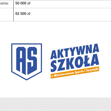
ania:
50 000
zł
62 500
zł