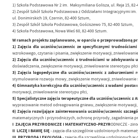
1) Szkoła Podstawowa Nr 2 im. Maksymiliana Golisza, ul. Reja 15, 82
2) Zespół Szkół Szkoła Podstawowa z Oddziałami Integracyjnymi im.
ul. Donimirskich 19, Czernin, 82-400 Sztum,
3) Zespół Szkół Szkoła Podstawowa, Gościszewo 75, 82-400 Sztum,
4) Szkoła Podstawowa, Nowa Wieś 60, 82-400 Sztum.
W ramach projektu zaplanowano, w oparciu o przeprowadzoną prze
1) Zajęcia dla uczniów/uczennic ze specyficznymi trudnościami
wzrokowego, czytania i pisania, zwiększenie motywacji, zniwelowanie
2) Zajęcia dla uczniów/uczennic z trudnościami w zdobywaniu 
doświadczenia, zwiększenie motywacji, zniwelowanie stereotypu płci
3) Zajęcia logopedyczne dla uczniów/uczennic z zaburzeniami
stymulowanie rozwoju mowy, zwiększenie motywacji, zniwelowanie s
4) Gimnastyka korekcyjna dla uczniów/uczennic z wadami posta
w
motywacji, zniwelowanie stereotypu płci,
5) Specjalistyczne zajęcia terapeutyczne dla uczniów/uczennic 
wypracowanie metod odreagowania gniewu, zwiększenie motywacji, z
6) Zajęcia rozwijające zainteresowania uczniów/uczennic szcz
matematycznych i przyrodniczych, ochronę przyrody, zagadnienia pr
I ZAJĘCIA PRZYRODNICZE I MATEMATYCZNO-PRZYR
ODNICZE - zint
II LICZĘ I BAWIĘ SIĘ
- zajęcia dla szczególnie uzdolnionych matemat
III PRZYRODA I EKOLOGIA
- zajęcia dla szczególnie uzdolnionych w 