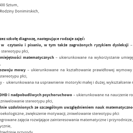
-400 Sztum,
 Rodziny Donimirskich,
z szkołę diagnozę, następujące rodzaje zajęć:
 w czytaniu i pisaniu, w tym także zagrożonych ryzykiem dysleksji
– 
 stereotypu płci,
umiejętności matematycznych
– ukierunkowane na wykorzystanie umiejętn
,
 rozwoju mowy
– ukierunkowane na kształtowanie prawidłowej wymowy po
tereotypu płci,
y - ukierunkowana na usprawnienie motoryki małej i dużej, wykształcenie 
z ADHD i nadpobudliwych psychoruchowo
– ukierunkowane na nauczenie ro
niwelowanie stereotypu płci,
ególnie uzdolnionych ze szczególnym uwzględnieniem nauk matematycz
oekologiczne, zwiększenie motywacji, zniwelowanie stereotypu płci:
egrowane zajęcia rozwijające zainteresowania matematyczne i przyrodnicze,
ycznie,
dziedzinie przyrody,