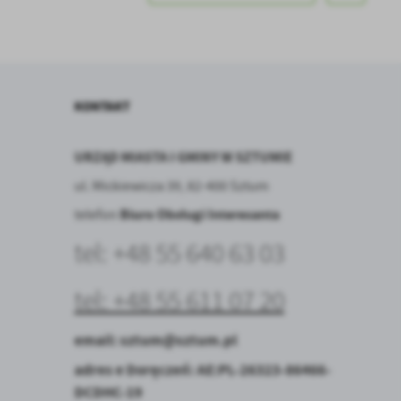
.
a
KONTAKT
URZĄD MIASTA I GMINY W SZTUMIE
ul. Mickiewicza 39, 82-400 Sztum
w
Biuro Obsługi Interesanta
telefon
tel: +48 55
640 63 03
tel: +48 55 611 07 20
email:
sztum@sztum.pl
adres e Doręczeń:
AE:PL-26323-86466-
DCDHC-19