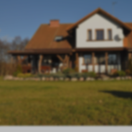
ORGANIZACJE POZARZĄDOWE
WYBORY SAMORZĄDOWE 2024
SZTUMSKA KARTA DUŻEJ RODZINY
REWITALIZACJA
ZAMÓWIENIA PUBLICZNE
WYBORY DO PARLAMENTU
EUROPEJSKIEGO 2024
OCHRONA I OPIEKA NAD ZABYTKAMI
SZTUMSKA KOMUNIKACJA PUB
- ROZKŁAD JAZDY
PATRONAT BURMISTRZA
CYBERBEZPIECZEŃSTWO
SPORT
GMINA OKIEM STATYSTYKI
KULTURA
POŻYCZKA ANTYSMOGOWA
REPERTUAR KINA POWIŚLE