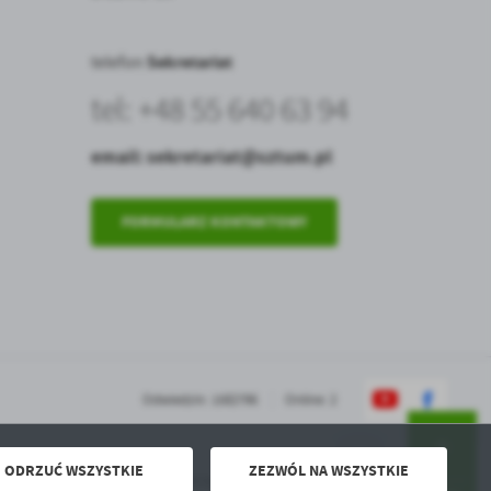
Sekretariat
telefon
tel: +48 55
640 63 94
email:
sekretariat@sztum.pl
FORMULARZ KONTAKTOWY
Odwiedzin: 1582796
Online: 2
ODRZUĆ WSZYSTKIE
ZEZWÓL NA WSZYSTKIE
Powered by
2ClickPortal® - Portale nowej generacji