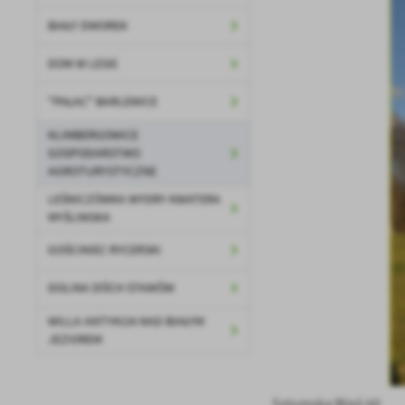
BIAŁY DWOREK
DOM W LESIE
"PAŁAC" BARLEWICE
KLIMBERGOWICE
GOSPODARSTWO
AGROTURYSTYCZNE
LEŚNICZÓWKA WYDRY KWATERA
MYŚLIWSKA
GOŚCINIEC RYCERSKI
DOLINA DÓCH STAWÓW
WILLA ANTYKI24 NAD BIAŁYM
JEZIOREM
Sztumska Wieś 60